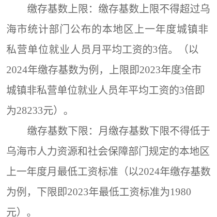
缴存基数上限：
缴存基数上限不得超过乌
海市统计部门公布的本地区上一年度城镇非
私营单
位就业人员
月平均工资的
3倍。
（以
202
4
年
缴存基数
为例，
上限
即
202
3
年度全市
城镇非私营单位
就业人员年平均工资
的
3倍即
为
28233
元）。
缴存基数下限：
月缴存基数下限不得低于
乌海市人力资源
和
社会保障部门规定的本地区
上一年度月最低工资标准
（以
202
4
年
缴存基数
为例，
下限
即
2023年
最低工资标准为
1980
元）。