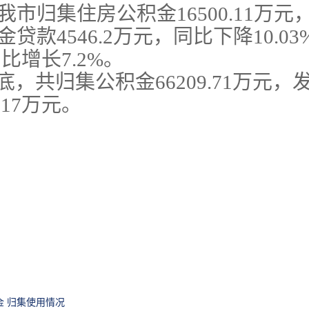
我市归集住房公积金
16500.11
万元
金贷款
4546.2
万元，同比
下降
10.03
同比
增长
7.2
%。
底，共归集公积金
66209.71
万元，
.17
万元。
金 归集使用情况