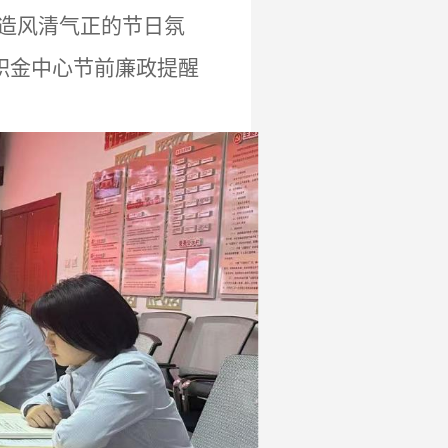
造风清气正
的
节日氛
积金中心
节前
廉政提醒