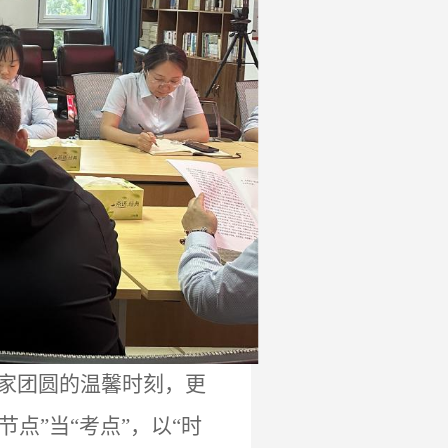
阖家团圆的温馨时刻，更
“节点”当“考点”，以“时