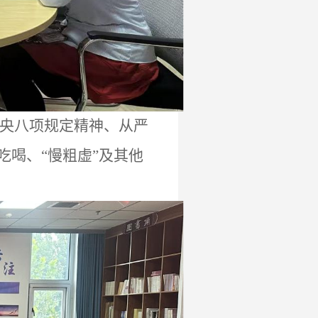
央八项规定精神、从严
吃喝、
“慢粗虚”及其他