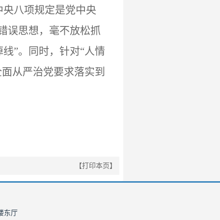
中央八项规定是党中央
等错误思想，毫不放松抓
掉线”。同时，针对“人情
全面从严治党要求落实
到
楼东厅