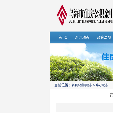
首 页
新闻动态
政策法规
当前位置：
>
>
首页
新闻动态
中心动态