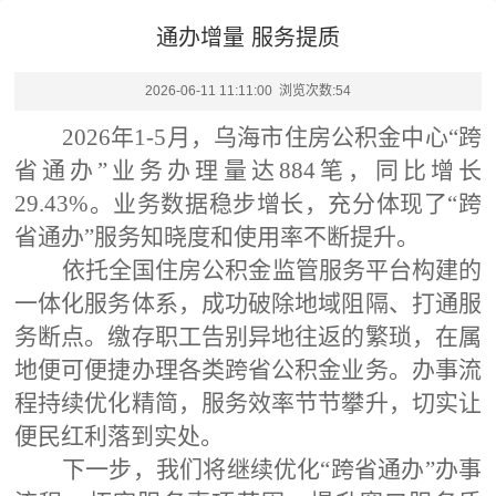
通办增量 服务提质
2026-06-11 11:11:00 浏览次数:
54
2026年1
-
5月，
乌海市住房公积金中心
“
跨
省通
办
”
业务办理量达
884笔，同比增
长
29.43%
。
业务数据稳步增长，充分体现
了
“跨
省通办”服务知晓度
和
使用率不断提升。
依托全国住房公积金监管服务平台构建的
一体化服务体系，成功破除地域阻隔、打通服
务断点。缴存职工告别异地往返的繁琐，在属
地便可便捷办理各类跨省公积金业务。办事流
程持续优化精简，服务效率节节攀升，切实让
便民红利落到实处。
下一步，我们将继续优化
“
跨省通办
”
办事